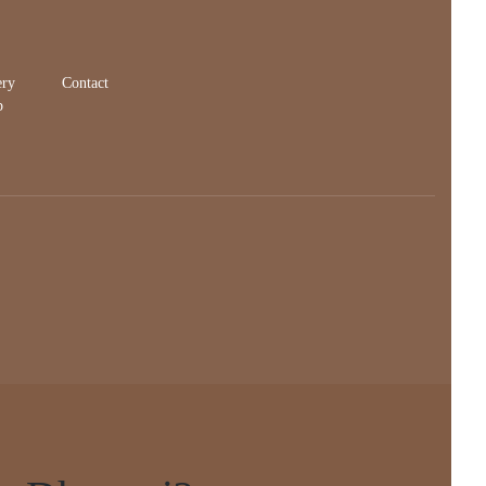
ery
Contact
p